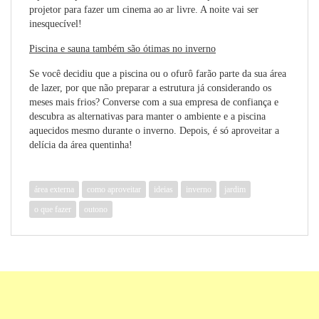
projetor para fazer um cinema ao ar livre. A noite vai ser
inesquecível!
Piscina e sauna também são ótimas no inverno
Se você decidiu que a piscina ou o ofurô farão parte da sua área
de lazer, por que não preparar a estrutura já considerando os
meses mais frios? Converse com a sua empresa de confiança e
descubra as alternativas para manter o ambiente e a piscina
aquecidos mesmo durante o inverno. Depois, é só aproveitar a
delícia da área quentinha!
área externa
como aproveitar
ideias
inverno
jardim
o que fazer
outono