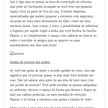
Isso é algo para se pensar na hora da construção ou reforma,
mas pode ser facilmente arranjado se você tiver um pequeno
espaço livre na parte de fora da casa. Existem empresas
especializadas que podem preparar a estrutura com segurança:
ela pode ser feita tanto diretamente no chão, como em uma
estrutura maior. Sem contar, é claro, a possibilidade de substituir
a fogueira por aquele fogão a lenha que você herdou da família.
Depois, é só complementar o espaço com cadeiras ou bancos ao
redor e convidar os amigos para se aquecer ou assar
marshmallows nos dias mais frios!
Jardim de inverno dos sonhos
Se você não gosta de sentir o arzinho gelado no rosto, isso não
significa que vá precisar passar os dias mais frios fechado em
casa. Que tal separar uma parte da sua área de lazer para criar
um jardim de inverno? Você pode escolher as plantas adequadas
ao ambiente, decorar o espaço da forma que desejar e dispor ao
lado sua cadeira preferida, ou uma mesinha de refeições.
Depois, é só fechar a estrutura com portas e janelas de vidro.
Outra opção é criar uma área de lazer integrada à área externa –