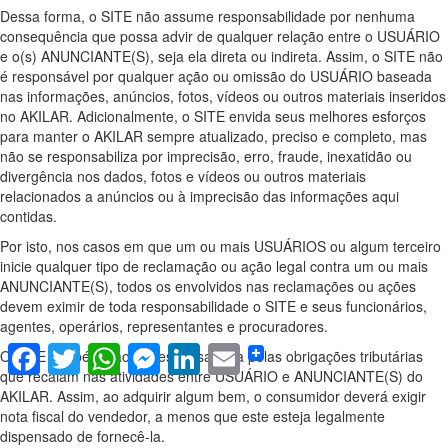
Dessa forma, o SITE não assume responsabilidade por nenhuma
consequência que possa advir de qualquer relação entre o USUÁRIO
e o(s) ANUNCIANTE(S), seja ela direta ou indireta. Assim, o SITE não
é responsável por qualquer ação ou omissão do USUÁRIO baseada
nas informações, anúncios, fotos, vídeos ou outros materiais inseridos
no AKILAR. Adicionalmente, o SITE envida seus melhores esforços
para manter o AKILAR sempre atualizado, preciso e completo, mas
não se responsabiliza por imprecisão, erro, fraude, inexatidão ou
divergência nos dados, fotos e vídeos ou outros materiais
relacionados a anúncios ou à imprecisão das informações aqui
contidas.
Por isto, nos casos em que um ou mais USUÁRIOS ou algum terceiro
inicie qualquer tipo de reclamação ou ação legal contra um ou mais
ANUNCIANTE(S), todos os envolvidos nas reclamações ou ações
devem eximir de toda responsabilidade o SITE e seus funcionários,
agentes, operários, representantes e procuradores.
Facebook
Twitter
WhatsApp
Messenger
LinkedIn
Email
O SITE também não se responsabiliza pelas obrigações tributárias
que recaiam nas atividades entre USUÁRIO e ANUNCIANTE(S) do
AKILAR. Assim, ao adquirir algum bem, o consumidor deverá exigir
nota fiscal do vendedor, a menos que este esteja legalmente
dispensado de fornecê-la.