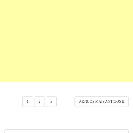
Navegação por posts
1
2
3
ARTIGOS MAIS ANTIGOS