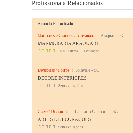
Profissionais Relacionados
Anúncio Patrocinado
Mármores e Granitos
/
Artesanato
Araquari - SC
MARMORARIA ARAQUARI
10,0 - Ótima - 1 avaliação
Divisórias
/
Forros
Joinville - SC
DECORE INTERIORES
Sem avaliações
Gesso
/
Divisórias
Balneário Camboriú - SC
ARTES E DECORAÇÕES
Sem avaliações