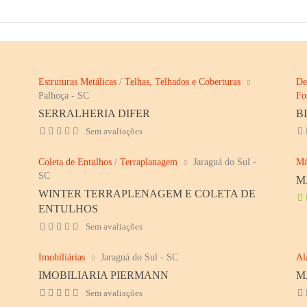
Estruturas Metálicas
/
Telhas, Telhados e Coberturas
De
Palhoça - SC
Fo
SERRALHERIA DIFER
B
Sem avaliações
Coleta de Entulhos
/
Terraplanagem
Jaraguá do Sul -
Má
SC
M
WINTER TERRAPLENAGEM E COLETA DE
ENTULHOS
Sem avaliações
Imobiliárias
Jaraguá do Sul - SC
Al
IMOBILIARIA PIERMANN
M
Sem avaliações