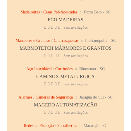
Madeireiras
/
Casas Pré-fabricadas
Porto Belo - SC
ECO MADEIRAS
Sem avaliações
Mármores e Granitos
/
Churrasqueiras
Florianópolis - SC
MARMOTETCH MÁRMORES E GRANITOS
Sem avaliações
Aço Inoxidável
/
Corrimões
Blumenau - SC
CAMINOX METALÚRGICA
Sem avaliações
Alarmes
/
Câmeras de Segurança
Jaraguá do Sul - SC
MAGEDO AUTOMATIZAÇÃO
Sem avaliações
Redes de Proteção
/
Serralherias
Maracajá - SC