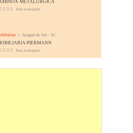
AMINOX METALÚRGICA
Sem avaliações
obiliárias
Jaraguá do Sul - SC
MOBILIARIA PIERMANN
Sem avaliações