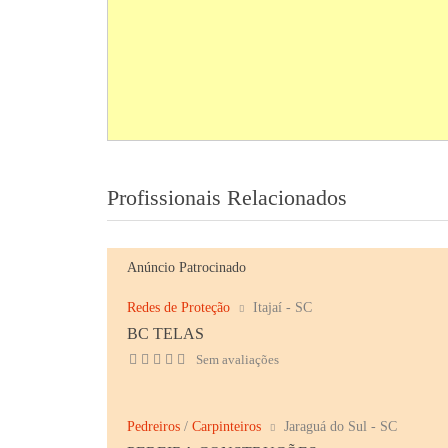
Profissionais Relacionados
Anúncio Patrocinado
Redes de Proteção
Itajaí - SC
BC TELAS
Sem avaliações
Pedreiros
/
Carpinteiros
Jaraguá do Sul - SC