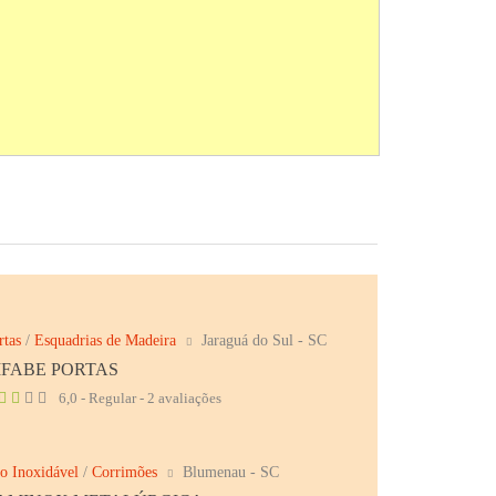
rtas
/
Esquadrias de Madeira
Jaraguá do Sul - SC
IFABE PORTAS
6,0 - Regular - 2 avaliações
o Inoxidável
/
Corrimões
Blumenau - SC