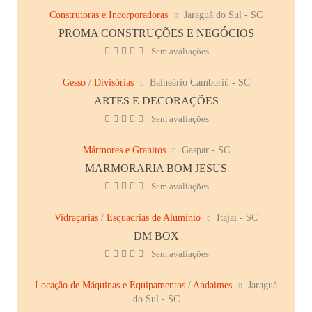
Construtoras e Incorporadoras
Jaraguá do Sul - SC
PROMA CONSTRUÇÕES E NEGÓCIOS
Sem avaliações
Gesso
/
Divisórias
Balneário Camboriú - SC
ARTES E DECORAÇÕES
Sem avaliações
Mármores e Granitos
Gaspar - SC
MARMORARIA BOM JESUS
Sem avaliações
Vidraçarias
/
Esquadrias de Alumínio
Itajaí - SC
DM BOX
Sem avaliações
Locação de Máquinas e Equipamentos
/
Andaimes
Jaraguá
do Sul - SC