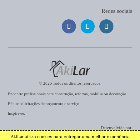
Calhas tem como função captar águas pluviais que correm nas
Redes sociais
coberturas. Rufos tem como função evitar infiltrações nas
edificações e muros.
Câmeras de Segurança
Circuito fechado que distribui sinais provenientes de câmeras
localizadas em locais específicos, para um ou mais pontos de
visualização.
Carpinteiros
Artesão que trabalha com madeira, montando especialmente obras
© 2026 Todos os direitos reservados.
pesadas, como estruturas, vigamentos, tabuados, etc.
Encontre profissionais para construção, reforma, mobília ou decoração.
Casas Pré-fabricadas
Efetue solicitações de orçamento e serviço.
É um processo de construção em que as seções de módulos são
Inspire-se.
montados em um local remoto e, em seguida, transportados para o
canteiro de obras.
Desenvolvido por
utiliza cookies para entregar uma melhor experiência
AkiLar
Cercas