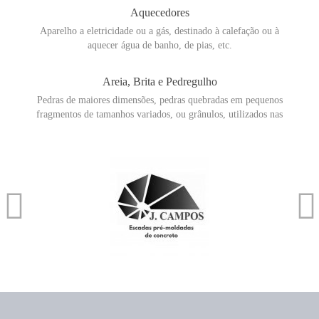
Aquecedores
Aparelho a eletricidade ou a gás, destinado à calefação ou à
aquecer água de banho, de pias, etc.
Areia, Brita e Pedregulho
Pedras de maiores dimensões, pedras quebradas em pequenos
fragmentos de tamanhos variados, ou grânulos, utilizados nas
construções.
Arquitetos e Urbanistas
Profissional que projeta e idealiza os espaços para os mais diversos
usos humanos. O urbanista planeja e organiza o crescimento de
cidades e bairros.
Artefatos de Cimento
Diversos produtos, desde tubos de concreto, até pré-lajes, sacadas,
escadas pré-fabricadas, mourões, blocos, telhas, lajotas e
mobiliário urbano.