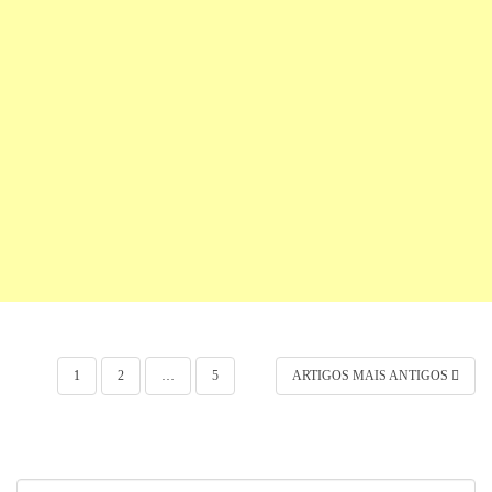
Navegação por posts
1
2
…
5
ARTIGOS MAIS ANTIGOS