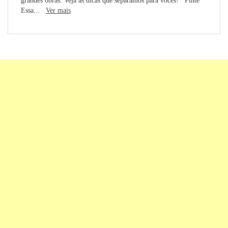
grandes obras. Veja as dicas que separamos para vocês! Pinte
Essa...
Ver mais