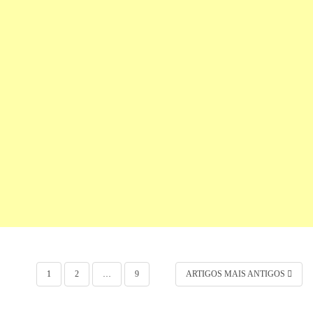
Navegação por posts
1
2
…
9
ARTIGOS MAIS ANTIGOS