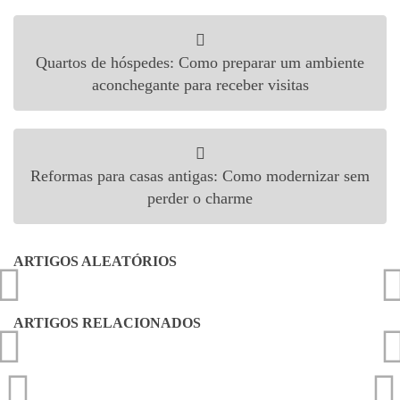
Navegação de Post
Quartos de hóspedes: Como preparar um ambiente
aconchegante para receber visitas
Reformas para casas antigas: Como modernizar sem
perder o charme
ARTIGOS ALEATÓRIOS
ARTIGOS RELACIONADOS
Imóvel de praia: Como manter bem cuidado e rotina de
Home Staging: Como preparar seu imóvel para vender
Instalação do estilo industrial: como deixar a casa sem
Apês de 30 m2: tenha espaço e dê um acabamento
Móveis sob Medida: Quais são as Vantagens e