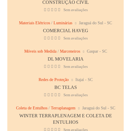
CONSTRUÇÃO CIVIL
Sem avaliações
Materiais Elétricos
/
Luminárias
Jaraguá do Sul - SC
COMERCIAL HAVEG
Sem avaliações
Móveis sob Medida
/
Marceneiros
Gaspar - SC
DL MOVELARIA
Sem avaliações
Redes de Proteção
Itajaí - SC
BC TELAS
Sem avaliações
Coleta de Entulhos
/
Terraplanagem
Jaraguá do Sul - SC
WINTER TERRAPLENAGEM E COLETA DE
ENTULHOS
Sem avaliações