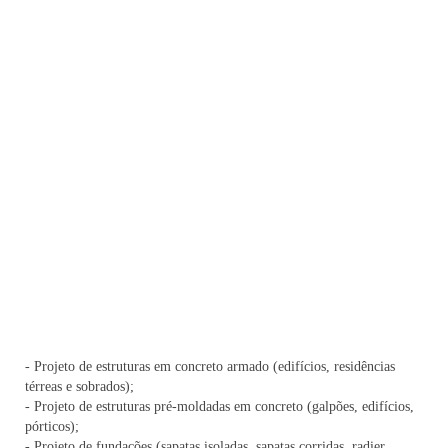
- Projeto de estruturas em concreto armado (edifícios, residências
térreas e sobrados);
- Projeto de estruturas pré-moldadas em concreto (galpões, edifícios,
pórticos);
- Projeto de fundações (sapatas isoladas, sapatas corridas, radier,