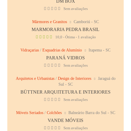
DM BOX
Sem avaliações
Mármores e Granitos
Camboriú - SC
MARMORARIA PEDRA BRASIL
10,0 - Ótima - 1 avaliação
Vidraçarias
/
Esquadrias de Alumínio
Itapema - SC
PARANÁ VIDROS
Sem avaliações
Arquitetos e Urbanistas
/
Design de Interiores
Jaraguá do
Sul - SC
BÜTTNER ARQUITETURA E INTERIORES
Sem avaliações
Móveis Seriados
/
Colchões
Balneário Barra do Sul - SC
VANDE MÓVEIS
Sem avaliações