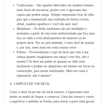
Tradicionais
– São aqueles fabricados em madeira mesmo,
mais fáceis de encontrar, porém com o agravante dos
cupins que podem surgir. Sempre importante ficar de olho
para que a manutenção seja realizada de forma correta,
afinal, madeira apodrece e você não quer isso!
Modulares
– Os decks modulares são pré-moldados e
montados a partir de uma base emborrachada que fica mais
fixa ao chão e evita deslizamentos de material ou do
próprio deck. Por ser pré-moldado, é mais fácil de instalar
e, por isso, saem mais em conta muitas vezes.
Paletes
– Provavelmente o tipo de deck que vem à sua
cabeça quando imaginamos um espaço com eles, não é
mesmo? Os deck em palete se ajustam ao chão mais
facilmente e podem ser adquiridos até mesmo em feiras ou
construções, para serem reutilizados. Mais em conta é
impossível, não é mesmo?
A LIMPEZA DE UM DECK
Como o deck ficará em um local externo, é importante estar
atento ao modo de limpar e conservar. Uma das formas é varrer
a superfície e também as frestas, para retirar a parte mais grossa