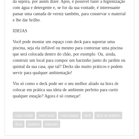
da sujeira, por assim dizer. Após, é possível fazer a higienização
com água e detergente e, se for da sua vontade, é interessante
passar uma camada de verniz também, para conservar o material
e lhe dar brilho.
IDEIAS
Você pode montar um espaço com deck para suportar uma
piscina, seja ela inflável ou mesmo para contornar uma piscina
que será colocada dentro do chão, por exemplo. Ou
, ain
da,
construir um local para compor um barzinho junto do jardim ou
quintal da sua casa, que tal? Decks são muito práticos e podem
servir para qualquer ambientação!
Viu só como o deck pode ser o seu melhor aliado na hor
a de
colocar em prática sua ideia de ambiente perfeito para curtir
qualquer estação? Agora é só começar!
como cuidar
como fazer
como limpar
deck
deck de madeira
dicas
madeira
materiais