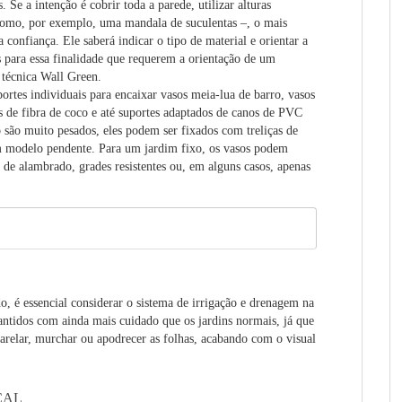
. Se a intenção é cobrir toda a parede, utilizar alturas
como, por exemplo, uma mandala de suculentas –, o mais
confiança. Ele saberá indicar o tipo de material e orientar a
 para essa finalidade que requerem a orientação de um
 técnica Wall Green.
uportes individuais para encaixar vasos meia-lua de barro, vasos
as de fibra de coco e até suportes adaptados de canos de PVC
 são muito pesados, eles podem ser fixados com treliças de
um modelo pendente. Para um jardim fixo, os vasos podem
as de alambrado, grades resistentes ou, em alguns casos, apenas
, é essencial considerar o sistema de irrigação e drenagem na
antidos com ainda mais cuidado que os jardins normais, já que
relar, murchar ou apodrecer as folhas, acabando com o visual
CAL