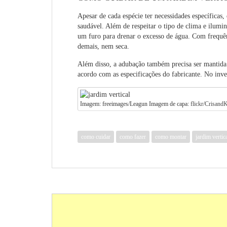
Apesar de cada espécie ter necessidades específicas,
saudável. Além de respeitar o tipo de clima e ilumi
um furo para drenar o excesso de água. Com frequên
demais, nem seca.
Além disso, a adubação também precisa ser mantida
acordo com as especificações do fabricante. No inv
Imagem: freeimages/Leagun Imagem de capa:
flickr/Crisand
como cuidar
como fazer
como montar
jardim vertic