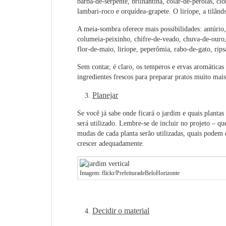
barba-de-serpente, brilhantina, colar-de-pérolas, clor
lambari-roco e orquídea-grapete. O liríope, a tilân
A meia-sombra oferece mais possibilidades: antúrio,
columeia-peixinho, chifre-de-veado, chuva-de-ouro,
flor-de-maio, liríope, peperômia, rabo-de-gato, rips
Sem contar, é claro, os temperos e ervas aromáticas 
ingredientes frescos para preparar pratos muito mai
Planejar
Se você já sabe onde ficará o jardim e quais plantas 
será utilizado. Lembre-se de incluir no projeto – q
mudas de cada planta serão utilizadas, quais podem 
crescer adequadamente.
Imagem: flickr/PrefeituradeBeloHorizonte
Decidir o material