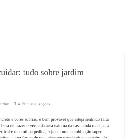
uidar: tudo sobre jardim
ardim
4150 visualizações
ncreto e cores sóbrias, é bem provável que esteja sentindo falta
 hora de trazer o verde da área externa da casa ainda mais para
ertical é uma ótima pedida, seja em uma combinação super
oritos, ou na forma de uma elegante parede viva que cobre do