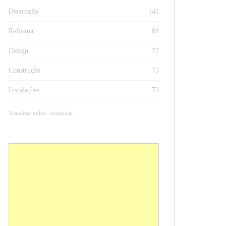
Decoração
141
Reforma
84
Design
77
Construção
73
Instalações
73
Visualizar todas / minimizar