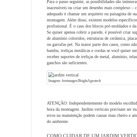
Para o passo seguinte, as possibilidades são inúmeras
inacessíveis ou criar um desenho mais complexo – 
adequado é chamar um arquiteto ou paisagista de sua 
montagem. Além disso, existem modelos específicos
profissional. É o caso dos blocos pré-moldados e da
Se quiser apenas cobrir a parede, é possível criar s
de alumínio coloridos, estruturas de cerâmica, plac
ou garrafas pet. Na maior parte dos casos, como não
bambu, treliças metálicas e cordas se você quiser 
receber suportes de treliças de metal, alumínio, tel
ganchos são suficientes.
Imagem: freeimages/BrightAgrotech
ATENÇÃO
: Independentemente do modelo escolhido
hora da montagem. Jardins verticais precisam ser m
erros na manutenção podem causar mau cheiro e ama
do ambiente.
COMO CUIDAR DE UM JARDIM VERTI