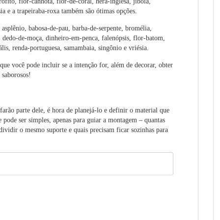
ofito, flor-canhota, flor-de-coral, hera-inglesa, jibóia,
dsia e a trapeiraba-roxa também são ótimas opções.
 asplênio, babosa-de-pau, barba-de-serpente, bromélia,
 dedo-de-moça, dinheiro-em-penca, falenópsis, flor-batom,
ális, renda-portuguesa, samambaia, singônio e vriésia.
que você pode incluir se a intenção for, além de decorar, obter
s saborosos!
farão parte dele, é hora de planejá-lo e definir o material que
ue pode ser simples, apenas para guiar a montagem – quantas
dividir o mesmo suporte e quais precisam ficar sozinhas para