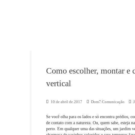
Como escolher, montar e c
vertical
10 de abril de 2017
Dom7 Comunicação
J
Se você olha para os lados e só encontra prédios, co
de contato com a natureza. Ou, quem sabe, esteja na
perto. Em qualquer uma das situações, um jardim v
charmosa de vasinhos coloridos e seus temperos fav