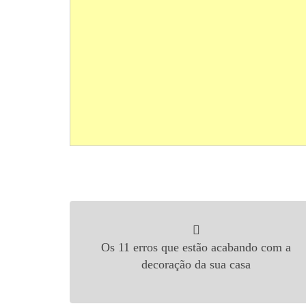
Navegação de Post
Os 11 erros que estão acabando com a
decoração da sua casa