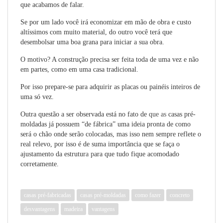
que acabamos de falar.
Se por um lado você irá economizar em mão de obra e custo
altíssimos com muito material, do outro você terá que
desembolsar uma boa grana para iniciar a sua obra.
O motivo? A construção precisa ser feita toda de uma vez e não
em partes, como em uma casa tradicional.
Por isso prepare-se para adquirir as placas ou painéis inteiros de
uma só vez.
Outra questão a ser observada está no fato de
que as
casas pré-
moldadas já possuem “de fábrica” uma ideia pronta de como
será o chão onde serão colocadas, mas isso nem sempre reflete o
real relevo, por isso é de suma importância que se faça o
ajustamento da estrutur
a p
ara que tudo fique acomodado
corretamente.
casas pré-fabricadas
casas pré-moldadas
como fazer
concreto
desvantagens
madeira
vantagens