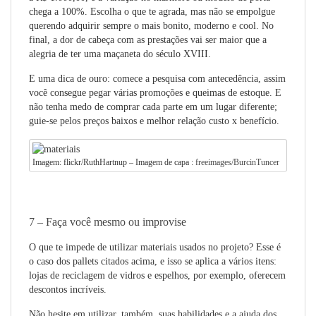
chega a 100%. Escolha o que te agrada, mas não se empolgue
querendo adquirir sempre o mais bonito, moderno e cool. No
final, a dor de cabeça com as prestações vai ser maior que a
alegria de ter uma maçaneta do século XVIII.
E uma dica de ouro: comece a pesquisa com antecedência, assim
você consegue pegar várias promoções e queimas de estoque. E
não tenha medo de comprar cada parte em um lugar diferente;
guie-se pelos preços baixos e melhor relação custo x benefício.
Imagem: flickr/RuthHartnup – Imagem de capa :
freeimages/BurcinTuncer
7 – Faça você mesmo ou improvise
O que te impede de utilizar materiais usados no projeto? Esse é
o caso dos pallets citados acima, e isso se aplica a vários itens:
lojas de reciclagem de vidros e espelhos, por exemplo, oferecem
descontos incríveis.
Não hesite em utilizar, também, suas habilidades e a ajuda dos