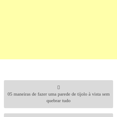
Navegação de Post
05 maneiras de fazer uma parede de tijolo à vista sem
quebrar tudo