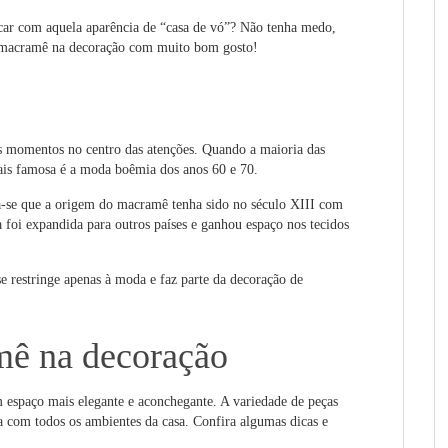
car com aquela aparência de “casa de vó”? Não tenha medo,
o macramê na decoração com muito bom gosto!
ê
us momentos no centro das atenções. Quando a maioria das
mais famosa é a moda boêmia dos anos 60 e 70.
ta-se que a origem do macramê tenha sido no século XIII com
a foi expandida para outros países e ganhou espaço nos tecidos
e restringe apenas à moda e faz parte da decoração de
ê na decoração
espaço mais elegante e aconchegante. A variedade de peças
 com todos os ambientes da casa. Confira algumas dicas e