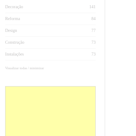
Decoração
141
Reforma
84
Design
77
Construção
73
Instalações
73
Visualizar todas / minimizar