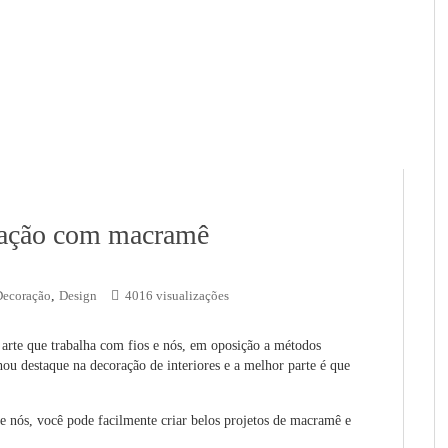
oração com macramê
Decoração
,
Design
4016 visualizações
rte que trabalha com fios e nós, em oposição a métodos
u destaque na decoração de interiores e a melhor parte é que
 nós, você pode facilmente criar belos projetos de macramê e