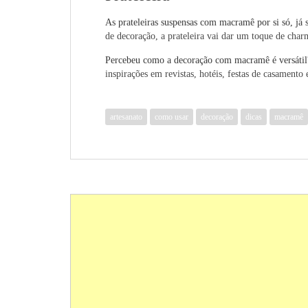
As prateleiras suspensas com macramê por si só, já
de decoração, a prateleira vai dar um toque de char
Percebeu como a decoração com macramê é versáti
inspirações em revistas, hotéis, festas de casamento 
artesanato
como usar
decoração
dicas
macramê