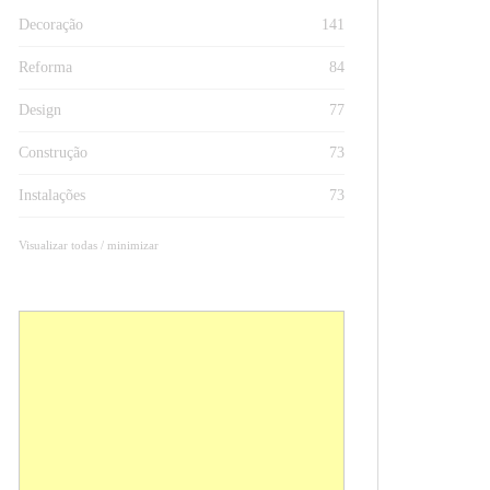
Decoração
141
Reforma
84
Design
77
Construção
73
Instalações
73
Visualizar todas / minimizar