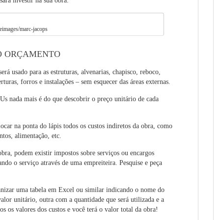
sará investir na sua obra.
eeimages/marc-jacops
 O ORÇAMENTO
rá usado para as estruturas, alvenarias, chapisco, reboco,
rturas, forros e instalações – sem esquecer das áreas externas.
Us nada mais é do que descobrir o preço unitário de cada
olocar na ponta do lápis todos os custos indiretos da obra, como
ntos, alimentação, etc.
bra, podem existir impostos sobre serviços ou encargos
zando o serviço através de uma empreiteira. Pesquise e peça
ganizar uma tabela em Excel ou similar indicando o nome do
lor unitário, outra com a quantidade que será utilizada e a
os os valores dos custos e você terá o valor total da obra!