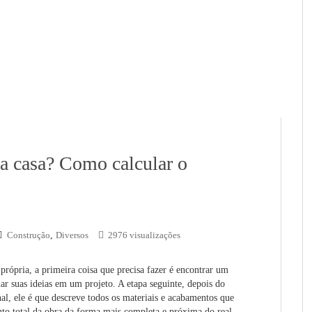
a casa? Como calcular o
Construção
,
Diversos
2976 visualizações
 própria, a primeira coisa que precisa fazer é encontrar um
ar suas ideias em um projeto. A etapa seguinte, depois do
al, ele é que descreve todos os materiais e acabamentos que
ento total da obra da forma mais completa e próxima do real