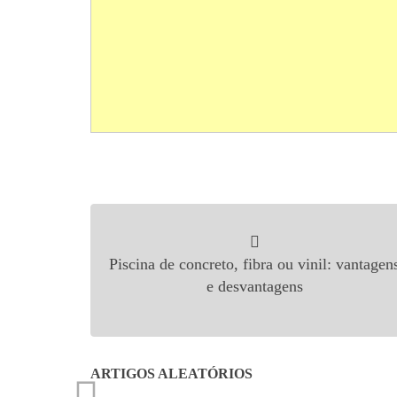
Navegação de Post
Piscina de concreto, fibra ou vinil: vantagen
e desvantagens
ARTIGOS ALEATÓRIOS