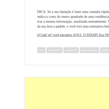
DICA
: Se a sua intenção é fazer uma consulta rápi
indica o custo do metro quadrado de uma residência
traz a mesma informação, atualizada mensalmente. M
da sua área e padrão, e você terá uma estimativa be
O Cub/ m² você encontra
AQUI
. O SINAPI fica
NE
casa
como fazer
orçamento
passo a passo
quanto