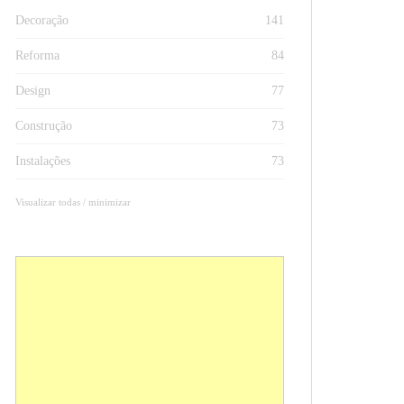
Decoração
141
Reforma
84
Design
77
Construção
73
Instalações
73
Visualizar todas / minimizar