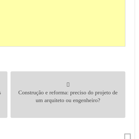
s
Construção e reforma: preciso do projeto de
um arquiteto ou engenheiro?