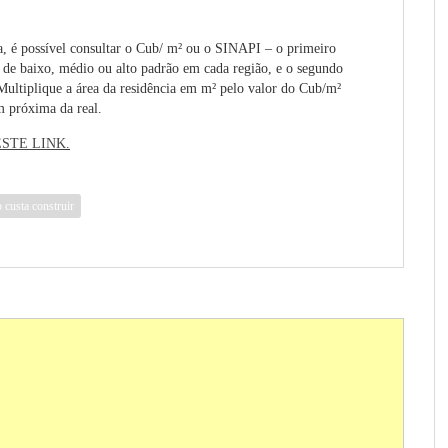
da, é possível consultar o Cub/ m² ou o SINAPI – o primeiro
 de baixo, médio ou alto padrão em cada região, e o segundo
ultiplique a área da residência em m² pelo valor do Cub/m²
m próxima da real.
STE LINK
.
 custa construir