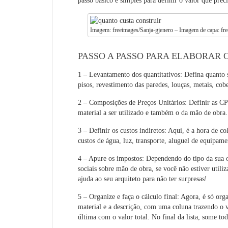
passo básico e simples para definir o valor que preci
Imagem: freeimages/Sanja-gjenero – Imagem de capa: fr
PASSO A PASSO PARA ELABORAR
1 – Levantamento dos quantitativos: Defina quanto se
pisos, revestimento das paredes, louças, metais, cobe
2 – Composições de Preços Unitários: Definir as CP
material a ser utilizado e também o da mão de obra.
3 – Definir os custos indiretos: Aqui, é a hora de c
custos de água, luz, transporte, aluguel de equipame
4 – Apure os impostos: Dependendo do tipo da sua o
sociais sobre mão de obra, se você não estiver utili
ajuda ao seu arquiteto para não ter surpresas!
5 – Organize e faça o cálculo final: Agora, é só or
material e a descrição, com uma coluna trazendo o va
última com o valor total. No final da lista, some tod