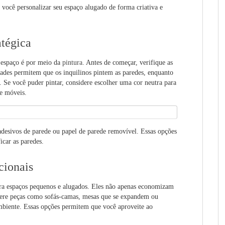
a você personalizar seu espaço alugado de forma criativa e
atégica
 espaço é por meio da
pintura
. Antes de começar, verifique as
dades permitem que os inquilinos pintem as paredes, enquanto
. Se você puder pintar, considere escolher uma cor neutra para
 e móveis.
adesivos de parede ou papel de parede removível. Essas opções
icar as paredes.
cionais
ra espaços pequenos e alugados. Eles não apenas economizam
dere peças como sofás-camas, mesas que se expandem ou
mbiente. Essas opções permitem que você aproveite ao