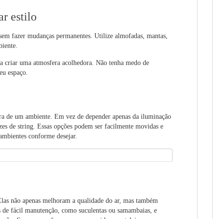
r estilo
 sem fazer mudanças permanentes. Utilize almofadas, mantas,
mbiente.
 a criar uma atmosfera acolhedora. Não tenha medo de
seu espaço.
a de um ambiente. Em vez de depender apenas da iluminação
uzes de string. Essas opções podem ser facilmente movidas e
 ambientes conforme desejar.
 Elas não apenas melhoram a qualidade do ar, mas também
s
de fácil manutenção, como suculentas ou samambaias, e