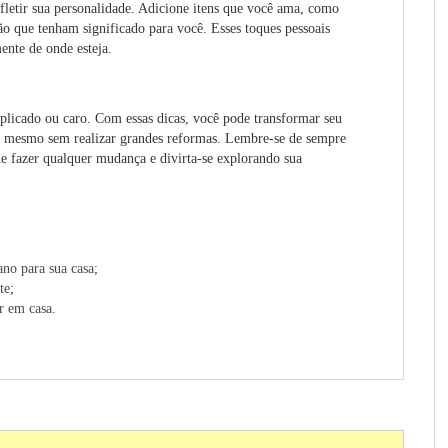
fletir sua personalidade. Adicione itens que você ama, como
ão que tenham significado para você. Esses toques pessoais
ente de onde esteja.
plicado ou caro. Com essas dicas, você pode transformar seu
o, mesmo sem realizar grandes reformas. Lembre-se de sempre
 de fazer qualquer mudança e divirta-se explorando sua
ano para sua casa
;
te
;
r em casa
.