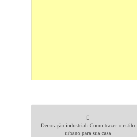
Navegação de Post
Decoração industrial: Como trazer o estilo
urbano para sua casa