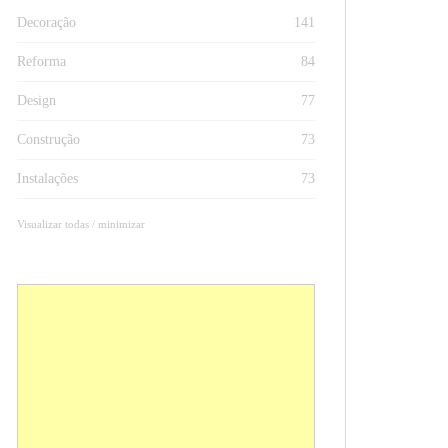
Decoração
141
Reforma
84
Design
77
Construção
73
Instalações
73
Visualizar todas / minimizar