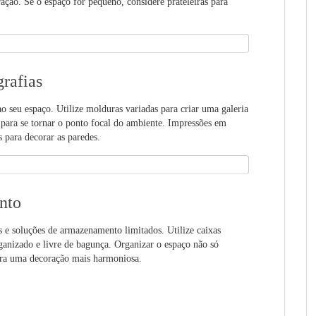
ão. Se o espaço for pequeno, considere prateleiras para
grafias
 seu espaço. Utilize molduras variadas para criar uma galeria
 para se tornar o ponto focal do ambiente. Impressões em
s para decorar as paredes.
nto
e soluções de armazenamento limitados. Utilize caixas
rganizado e livre de bagunça. Organizar o espaço não só
ara uma decoração mais harmoniosa.