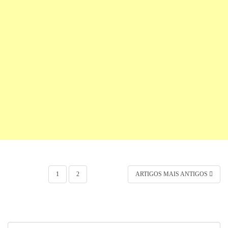
Navegação por posts
1
2
ARTIGOS MAIS ANTIGOS