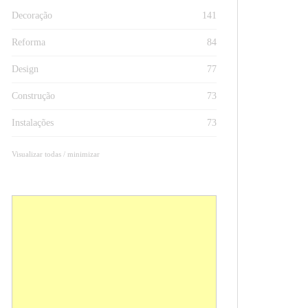
Decoração
141
Reforma
84
Design
77
Construção
73
Instalações
73
Visualizar todas / minimizar