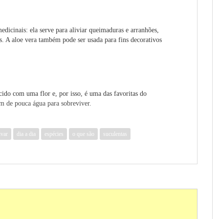
edicinais: ela serve para aliviar queimaduras e arranhões,
os. A aloe vera também pode ser usada para fins decorativos
ido com uma flor e, por isso, é uma das favoritas do
m de pouca água para sobreviver.
ivar
dia a dia
espécies
o que são
suculentas