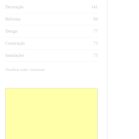
Decoração
141
Reforma
84
Design
77
Construção
73
Instalações
73
Visualizar todas / minimizar