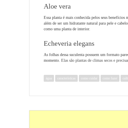
Aloe vera
Essa planta é mais conhecida pelos seus benefícios m
além de ser um hidratante natural para pele e cabel
como uma planta de interior.
Echeveria elegans
As folhas dessa suculenta possuem um formato parec
momento.
Elas são plantas de climas secos e
precisa
água
características
como cuidar
como fazer
cult