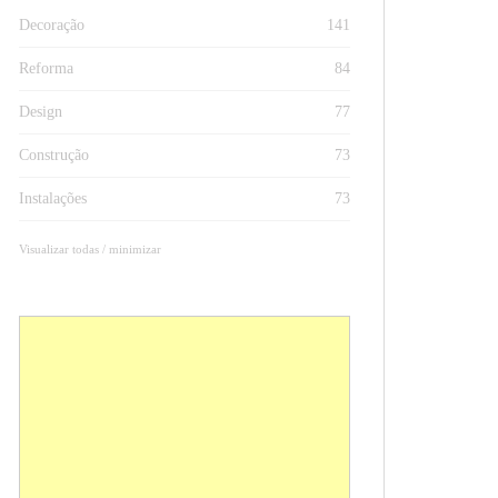
Decoração
141
Reforma
84
Design
77
Construção
73
Instalações
73
Visualizar todas / minimizar