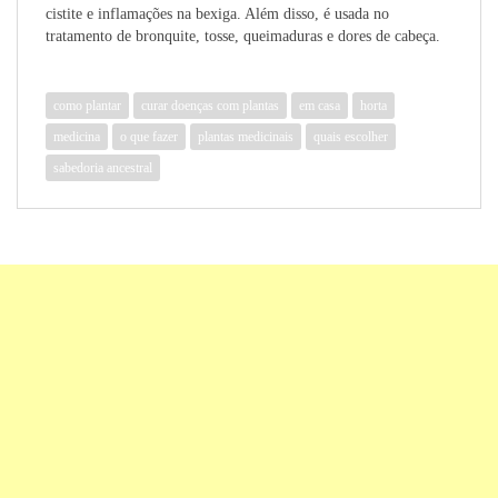
cistite e inflamações na bexiga.
Além disso, é usada no
tratamento de bronquite, tosse, queimaduras e dores de cabeça.
como plantar
curar doenças com plantas
em casa
horta
medicina
o que fazer
plantas medicinais
quais escolher
sabedoria ancestral