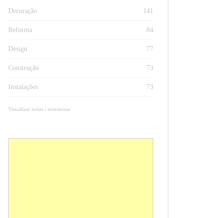
Decoração
141
Reforma
84
Design
77
Construção
73
Instalações
73
Visualizar todas / minimizar