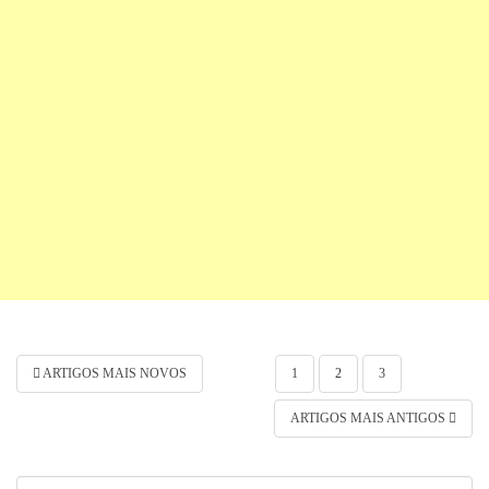
Navegação por posts
ARTIGOS MAIS NOVOS
1
2
3
ARTIGOS MAIS ANTIGOS