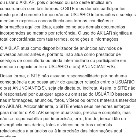
ou usar o AKILAR, pois o acesso ou uso deste implica em
concordância com tais termos. O SITE e os demais participantes
deste portal somente fornecerão ao USUÁRIO informações e serviços
mediante expressa concordância aos termos, condições e
informações aqui contidas, assim como aos demais documentos
incorporados ao mesmo por referência. O uso do AKILAR significa a
total concordância com tais termos, condições e informações.
O AKILAR atua como disponibilizador de anúncios advindos de
diversos anunciantes e, portanto, não atua como prestador de
serviços de consultoria ou ainda intermediário ou participante em
nenhum negócio entre o USUÁRIO e o(s) ANUNCIANTE(S).
Dessa forma, o SITE não assume responsabilidade por nenhuma
consequência que possa advir de qualquer relação entre o USUÁRIO
e o(s) ANUNCIANTE(S), seja ela direta ou indireta. Assim, o SITE não
é responsável por qualquer ação ou omissão do USUÁRIO baseada
nas informações, anúncios, fotos, vídeos ou outros materiais inseridos
no AKILAR. Adicionalmente, o SITE envida seus melhores esforços
para manter o AKILAR sempre atualizado, preciso e completo, mas
não se responsabiliza por imprecisão, erro, fraude, inexatidão ou
divergência nos dados, fotos e vídeos ou outros materiais
relacionados a anúncios ou à imprecisão das informações aqui
contidas.