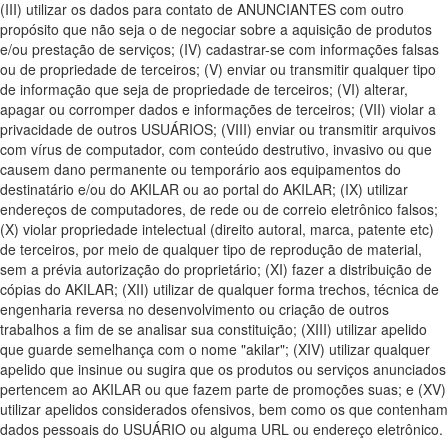
(III) utilizar os dados para contato de ANUNCIANTES com outro
propósito que não seja o de negociar sobre a aquisição de produtos
e/ou prestação de serviços; (IV) cadastrar-se com informações falsas
ou de propriedade de terceiros; (V) enviar ou transmitir qualquer tipo
de informação que seja de propriedade de terceiros; (VI) alterar,
apagar ou corromper dados e informações de terceiros; (VII) violar a
privacidade de outros USUÁRIOS; (VIII) enviar ou transmitir arquivos
com vírus de computador, com conteúdo destrutivo, invasivo ou que
causem dano permanente ou temporário aos equipamentos do
destinatário e/ou do AKILAR ou ao portal do AKILAR; (IX) utilizar
endereços de computadores, de rede ou de correio eletrônico falsos;
(X) violar propriedade intelectual (direito autoral, marca, patente etc)
de terceiros, por meio de qualquer tipo de reprodução de material,
sem a prévia autorização do proprietário; (XI) fazer a distribuição de
cópias do AKILAR; (XII) utilizar de qualquer forma trechos, técnica de
engenharia reversa no desenvolvimento ou criação de outros
trabalhos a fim de se analisar sua constituição; (XIII) utilizar apelido
que guarde semelhança com o nome "akilar"; (XIV) utilizar qualquer
apelido que insinue ou sugira que os produtos ou serviços anunciados
pertencem ao AKILAR ou que fazem parte de promoções suas; e (XV)
utilizar apelidos considerados ofensivos, bem como os que contenham
dados pessoais do USUÁRIO ou alguma URL ou endereço eletrônico.