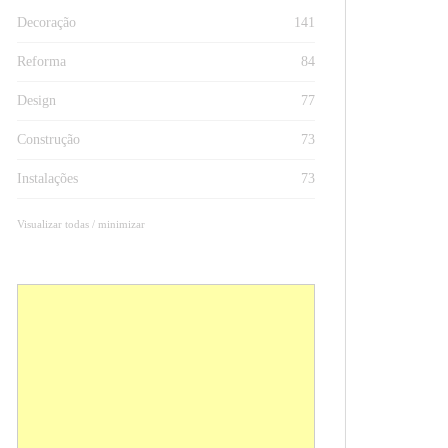
Decoração
141
Reforma
84
Design
77
Construção
73
Instalações
73
Visualizar todas / minimizar