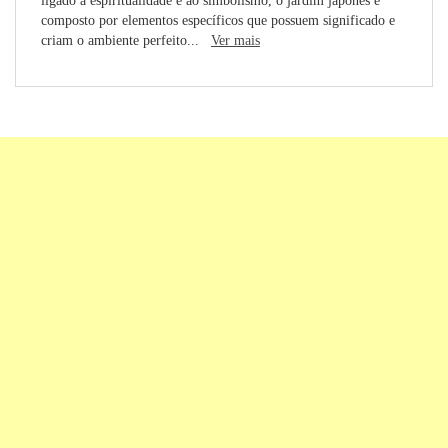
ligado à espiritualidade e ao simbolismo, o jardim japonês é
composto por elementos específicos que possuem significado e
criam o ambiente perfeito...
Ver mais