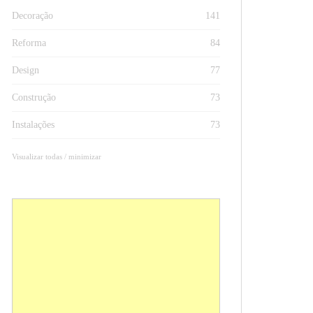
Decoração
141
Reforma
84
Design
77
Construção
73
Instalações
73
Visualizar todas / minimizar