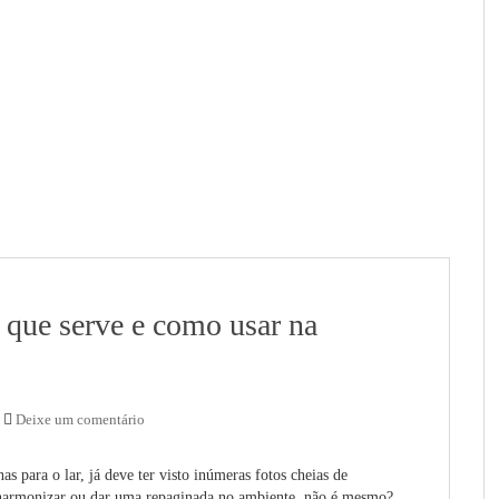
a que serve e como usar na
Deixe um comentário
s para o lar, já deve ter visto inúmeras fotos cheias de
a harmonizar ou dar uma repaginada no ambiente, não é mesmo?