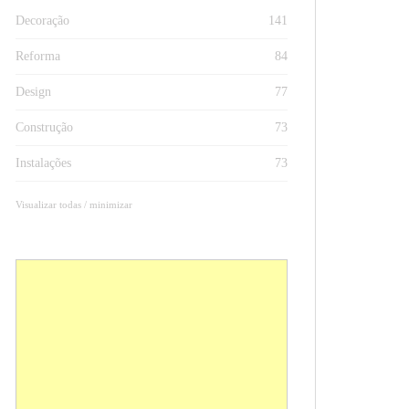
Decoração
141
Reforma
84
Design
77
Construção
73
Instalações
73
Visualizar todas / minimizar