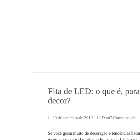
Fita de LED: o que é, par
decor?
20 de setembro de 2019
Dom7 Comunicação
Se você gosta muito de decoração e tendências bacana
inspirações coloridas utilizando luzes de LED par