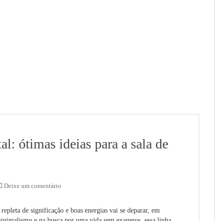
al: ótimas ideias para a sala de
Deixe um comentário
epleta de significação e boas energias vai se deparar, em
inimalismo e na busca por uma vida sem exageros, essa linha