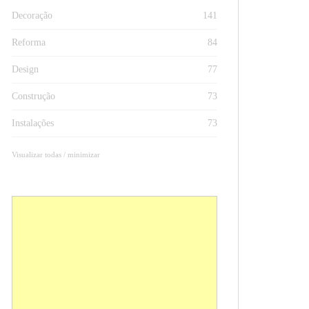
Decoração
141
Reforma
84
Design
77
Construção
73
Instalações
73
Visualizar todas / minimizar