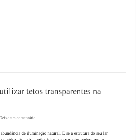
tilizar tetos transparentes na
Deixe um comentário
abundância de iluminação natural. E se a estrutura do seu lar
 de vidro, fique tranquilo: tetos transparentes podem muito