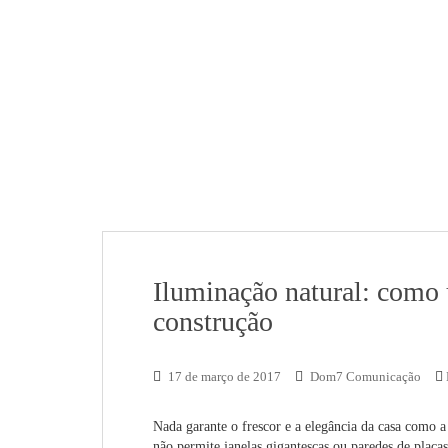
Iluminação natural: como u
construção
17 de março de 2017
Dom7 Comunicação
Nada garante o frescor e a elegância da casa como a 
não permite janelas gigantescas ou paredes de placas