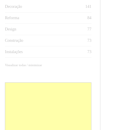
Decoração
141
Reforma
84
Design
77
Construção
73
Instalações
73
Visualizar todas / minimizar