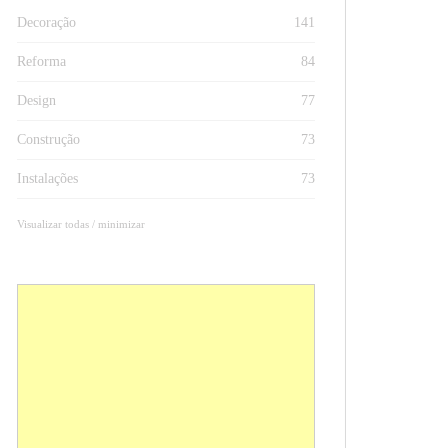
Decoração
141
Reforma
84
Design
77
Construção
73
Instalações
73
Visualizar todas / minimizar