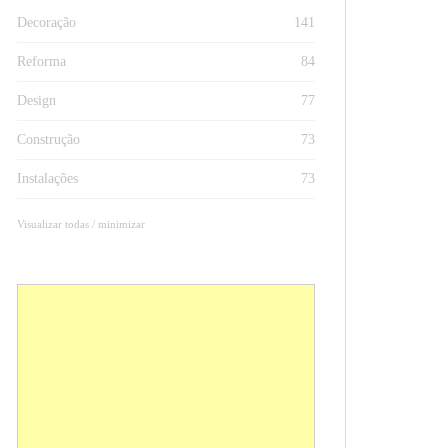
Decoração
141
Reforma
84
Design
77
Construção
73
Instalações
73
Visualizar todas / minimizar