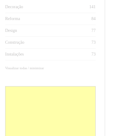
Decoração
141
Reforma
84
Design
77
Construção
73
Instalações
73
Visualizar todas / minimizar