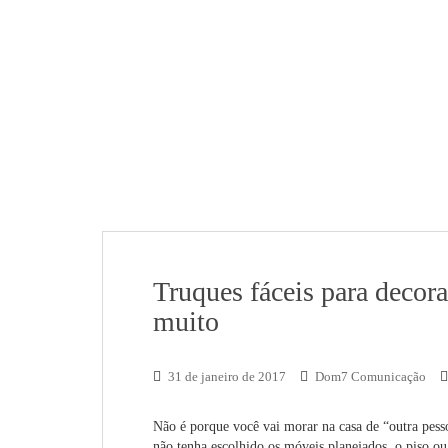
Truques fáceis para decora
muito
31 de janeiro de 2017
Dom7 Comunicação
Não é porque você vai morar na casa de “outra pesso
não tenha escolhido os móveis planejados, o piso o