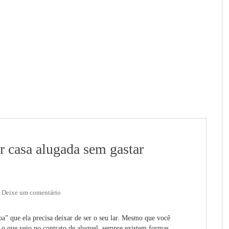
r casa alugada sem gastar
Deixe um comentário
a” que ela precisa deixar de ser o seu lar. Mesmo que você
u o que veio no contrato de aluguel, sempre existem formas