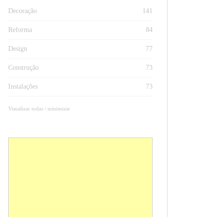
Decoração
141
Reforma
84
Design
77
Construção
73
Instalações
73
Visualizar todas / minimizar