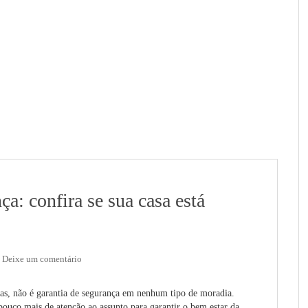
ça: confira se sua casa está
Deixe um comentário
das, não é garantia de segurança em nenhum tipo de moradia.
pouco mais de atenção ao assunto para garantir o bem estar da