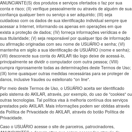
ANUNCIANTE(S) dos produtos e serviços ofertados o faz por sua
conta e risco; (II) verifique pessoalmente ou através de alguém de sua
confiança qualquer bem ou serviço a ser adquirido; (III) seja
cuidadoso com os dados de sua identificação individual sempre que
acessar a Internet, informando-os apenas em operações em que
exista a proteção de dados; (IV) forneça informações verídicas e de
sua titularidade; (V) seja responsável por qualquer tipo de informação
ou afirmação originadas com seu nome de USUÁRIO e senha; (VI)
mantenha em sigilo a sua identificação de USUÁRIO (nome e senha);
(VII) desconecte sua conta do AKILAR tão logo deixe de acessá-lo,
principalmente se dividir o computador com outra pessoa; (VIII)
cumpra rigorosamente todas as determinações deste Termos de Uso;
(IX) tome quaisquer outras medidas necessárias para se proteger de
danos, inclusive fraudes ou estelionato "on line".
Por meio deste Termos de Uso, o USUÁRIO aceita ser identificado
pelo sistema do AKILAR, através, por exemplo, do uso de "cookies" ou
outras tecnologias. Tal política visa à melhoria contínua dos serviços
prestados pelo AKILAR. Mais informações podem ser obtidas através
da Política de Privacidade do AKILAR, através do botão Política de
Privacidade.
Caso o USUÁRIO acesse o site de parceiros, patrocinadores,