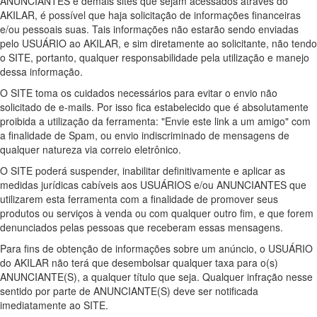
ANUNCIANTES e demais sites que sejam acessados através do
AKILAR, é possível que haja solicitação de informações financeiras
e/ou pessoais suas. Tais informações não estarão sendo enviadas
pelo USUÁRIO ao AKILAR, e sim diretamente ao solicitante, não tendo
o SITE, portanto, qualquer responsabilidade pela utilização e manejo
dessa informação.
O SITE toma os cuidados necessários para evitar o envio não
solicitado de e-mails. Por isso fica estabelecido que é absolutamente
proibida a utilização da ferramenta: "Envie este link a um amigo" com
a finalidade de Spam, ou envio indiscriminado de mensagens de
qualquer natureza via correio eletrônico.
O SITE poderá suspender, inabilitar definitivamente e aplicar as
medidas jurídicas cabíveis aos USUÁRIOS e/ou ANUNCIANTES que
utilizarem esta ferramenta com a finalidade de promover seus
produtos ou serviços à venda ou com qualquer outro fim, e que forem
denunciados pelas pessoas que receberam essas mensagens.
Para fins de obtenção de informações sobre um anúncio, o USUÁRIO
do AKILAR não terá que desembolsar qualquer taxa para o(s)
ANUNCIANTE(S), a qualquer título que seja. Qualquer infração nesse
sentido por parte de ANUNCIANTE(S) deve ser notificada
imediatamente ao SITE.