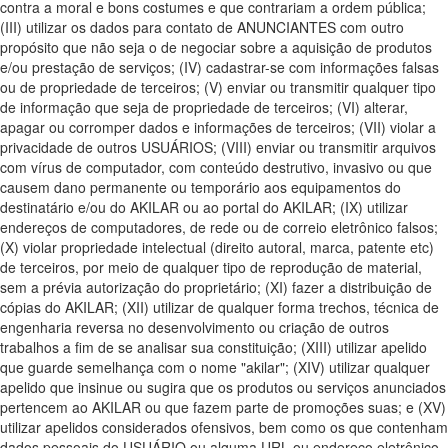
contra a moral e bons costumes e que contrariam a ordem pública;
(III) utilizar os dados para contato de ANUNCIANTES com outro
propósito que não seja o de negociar sobre a aquisição de produtos
e/ou prestação de serviços; (IV) cadastrar-se com informações falsas
ou de propriedade de terceiros; (V) enviar ou transmitir qualquer tipo
de informação que seja de propriedade de terceiros; (VI) alterar,
apagar ou corromper dados e informações de terceiros; (VII) violar a
privacidade de outros USUÁRIOS; (VIII) enviar ou transmitir arquivos
com vírus de computador, com conteúdo destrutivo, invasivo ou que
causem dano permanente ou temporário aos equipamentos do
destinatário e/ou do AKILAR ou ao portal do AKILAR; (IX) utilizar
endereços de computadores, de rede ou de correio eletrônico falsos;
(X) violar propriedade intelectual (direito autoral, marca, patente etc)
de terceiros, por meio de qualquer tipo de reprodução de material,
sem a prévia autorização do proprietário; (XI) fazer a distribuição de
cópias do AKILAR; (XII) utilizar de qualquer forma trechos, técnica de
engenharia reversa no desenvolvimento ou criação de outros
trabalhos a fim de se analisar sua constituição; (XIII) utilizar apelido
que guarde semelhança com o nome "akilar"; (XIV) utilizar qualquer
apelido que insinue ou sugira que os produtos ou serviços anunciados
pertencem ao AKILAR ou que fazem parte de promoções suas; e (XV)
utilizar apelidos considerados ofensivos, bem como os que contenham
dados pessoais do USUÁRIO ou alguma URL ou endereço eletrônico.