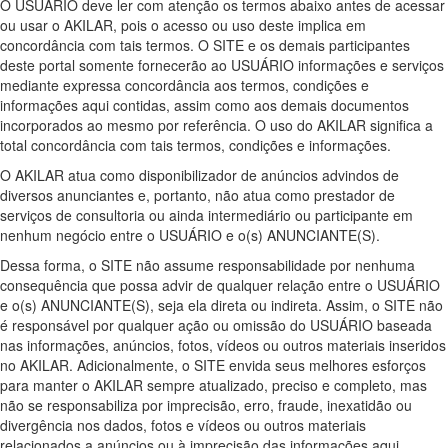
O USUÁRIO deve ler com atenção os termos abaixo antes de acessar
ou usar o AKILAR, pois o acesso ou uso deste implica em
concordância com tais termos. O SITE e os demais participantes
deste portal somente fornecerão ao USUÁRIO informações e serviços
mediante expressa concordância aos termos, condições e
informações aqui contidas, assim como aos demais documentos
incorporados ao mesmo por referência. O uso do AKILAR significa a
total concordância com tais termos, condições e informações.
O AKILAR atua como disponibilizador de anúncios advindos de
diversos anunciantes e, portanto, não atua como prestador de
serviços de consultoria ou ainda intermediário ou participante em
nenhum negócio entre o USUÁRIO e o(s) ANUNCIANTE(S).
Dessa forma, o SITE não assume responsabilidade por nenhuma
consequência que possa advir de qualquer relação entre o USUÁRIO
e o(s) ANUNCIANTE(S), seja ela direta ou indireta. Assim, o SITE não
é responsável por qualquer ação ou omissão do USUÁRIO baseada
nas informações, anúncios, fotos, vídeos ou outros materiais inseridos
no AKILAR. Adicionalmente, o SITE envida seus melhores esforços
para manter o AKILAR sempre atualizado, preciso e completo, mas
não se responsabiliza por imprecisão, erro, fraude, inexatidão ou
divergência nos dados, fotos e vídeos ou outros materiais
relacionados a anúncios ou à imprecisão das informações aqui