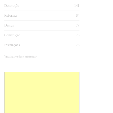
Decoração
141
Reforma
84
Design
77
Construção
73
Instalações
73
Visualizar todas / minimizar