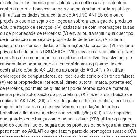
discriminatórias, mensagens violentas ou delituosas que atentem
contra a moral e bons costumes e que contrariam a ordem pública;
(III) utilizar os dados para contato de ANUNCIANTES com outro
propósito que não seja o de negociar sobre a aquisição de produtos
e/ou prestação de serviços; (IV) cadastrar-se com informações falsas
ou de propriedade de terceiros; (V) enviar ou transmitir qualquer tipo
de informação que seja de propriedade de terceiros; (VI) alterar,
apagar ou corromper dados e informações de terceiros; (VII) violar a
privacidade de outros USUÁRIOS; (VIII) enviar ou transmitir arquivos
com vírus de computador, com conteúdo destrutivo, invasivo ou que
causem dano permanente ou temporário aos equipamentos do
destinatário e/ou do AKILAR ou ao portal do AKILAR; (IX) utilizar
endereços de computadores, de rede ou de correio eletrônico falsos;
(X) violar propriedade intelectual (direito autoral, marca, patente etc)
de terceiros, por meio de qualquer tipo de reprodução de material,
sem a prévia autorização do proprietário; (XI) fazer a distribuição de
cópias do AKILAR; (XII) utilizar de qualquer forma trechos, técnica de
engenharia reversa no desenvolvimento ou criação de outros
trabalhos a fim de se analisar sua constituição; (XIII) utilizar apelido
que guarde semelhança com o nome "akilar"; (XIV) utilizar qualquer
apelido que insinue ou sugira que os produtos ou serviços anunciados
pertencem ao AKILAR ou que fazem parte de promoções suas; e (XV)
utilizar apelidos considerados ofensivos, bem como os que contenham