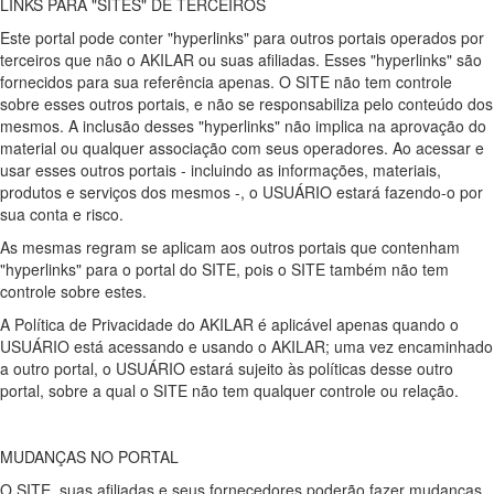
LINKS PARA "SITES" DE TERCEIROS
Este portal pode conter "hyperlinks" para outros portais operados por
terceiros que não o AKILAR ou suas afiliadas. Esses "hyperlinks" são
fornecidos para sua referência apenas. O SITE não tem controle
sobre esses outros portais, e não se responsabiliza pelo conteúdo dos
mesmos. A inclusão desses "hyperlinks" não implica na aprovação do
material ou qualquer associação com seus operadores. Ao acessar e
usar esses outros portais - incluindo as informações, materiais,
produtos e serviços dos mesmos -, o USUÁRIO estará fazendo-o por
sua conta e risco.
As mesmas regram se aplicam aos outros portais que contenham
"hyperlinks" para o portal do SITE, pois o SITE também não tem
controle sobre estes.
A Política de Privacidade do AKILAR é aplicável apenas quando o
USUÁRIO está acessando e usando o AKILAR; uma vez encaminhado
a outro portal, o USUÁRIO estará sujeito às políticas desse outro
portal, sobre a qual o SITE não tem qualquer controle ou relação.
MUDANÇAS NO PORTAL
O SITE, suas afiliadas e seus fornecedores poderão fazer mudanças