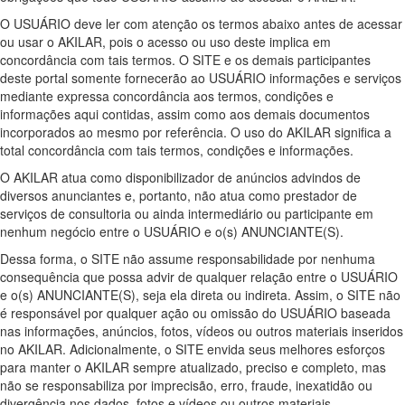
O USUÁRIO deve ler com atenção os termos abaixo antes de acessar
ou usar o AKILAR, pois o acesso ou uso deste implica em
concordância com tais termos. O SITE e os demais participantes
deste portal somente fornecerão ao USUÁRIO informações e serviços
mediante expressa concordância aos termos, condições e
informações aqui contidas, assim como aos demais documentos
incorporados ao mesmo por referência. O uso do AKILAR significa a
total concordância com tais termos, condições e informações.
O AKILAR atua como disponibilizador de anúncios advindos de
diversos anunciantes e, portanto, não atua como prestador de
serviços de consultoria ou ainda intermediário ou participante em
nenhum negócio entre o USUÁRIO e o(s) ANUNCIANTE(S).
Dessa forma, o SITE não assume responsabilidade por nenhuma
consequência que possa advir de qualquer relação entre o USUÁRIO
e o(s) ANUNCIANTE(S), seja ela direta ou indireta. Assim, o SITE não
é responsável por qualquer ação ou omissão do USUÁRIO baseada
nas informações, anúncios, fotos, vídeos ou outros materiais inseridos
no AKILAR. Adicionalmente, o SITE envida seus melhores esforços
para manter o AKILAR sempre atualizado, preciso e completo, mas
não se responsabiliza por imprecisão, erro, fraude, inexatidão ou
divergência nos dados, fotos e vídeos ou outros materiais