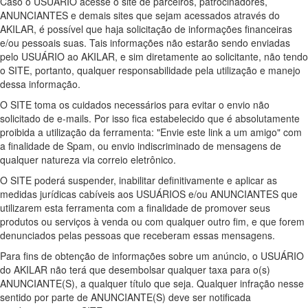
Caso o USUÁRIO acesse o site de parceiros, patrocinadores,
ANUNCIANTES e demais sites que sejam acessados através do
AKILAR, é possível que haja solicitação de informações financeiras
e/ou pessoais suas. Tais informações não estarão sendo enviadas
pelo USUÁRIO ao AKILAR, e sim diretamente ao solicitante, não tendo
o SITE, portanto, qualquer responsabilidade pela utilização e manejo
dessa informação.
O SITE toma os cuidados necessários para evitar o envio não
solicitado de e-mails. Por isso fica estabelecido que é absolutamente
proibida a utilização da ferramenta: "Envie este link a um amigo" com
a finalidade de Spam, ou envio indiscriminado de mensagens de
qualquer natureza via correio eletrônico.
O SITE poderá suspender, inabilitar definitivamente e aplicar as
medidas jurídicas cabíveis aos USUÁRIOS e/ou ANUNCIANTES que
utilizarem esta ferramenta com a finalidade de promover seus
produtos ou serviços à venda ou com qualquer outro fim, e que forem
denunciados pelas pessoas que receberam essas mensagens.
Para fins de obtenção de informações sobre um anúncio, o USUÁRIO
do AKILAR não terá que desembolsar qualquer taxa para o(s)
ANUNCIANTE(S), a qualquer título que seja. Qualquer infração nesse
sentido por parte de ANUNCIANTE(S) deve ser notificada