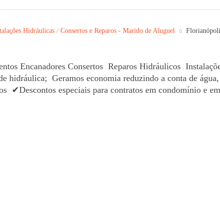
talações Hidráulicas
/
Consertos e Reparos - Marido de Aluguel
Florianópol
canadores Consertos Reparos Hidráulicos Instalações H
rede hidráulica; Geramos economia reduzindo a conta de água,
os ✔Descontos especiais para contratos em condomínio e emp