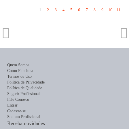
1
2
3
4
5
6
7
8
9
10
11
Quem Somos
Como Funciona
Termos de Uso
Política de Privacidade
Política de Qualidade
Sugerir Profissional
Fale Conosco
Entrar
Cadastre-se
Sou um Profissional
Receba novidades