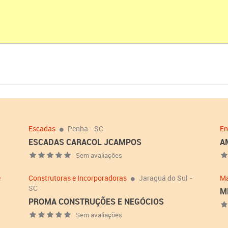
Escadas
Penha - SC
En
ESCADAS CARACOL JCAMPOS
A
Sem avaliações
e
Construtoras e Incorporadoras
Jaraguá do Sul -
Ma
SC
M
PROMA CONSTRUÇÕES E NEGÓCIOS
Sem avaliações