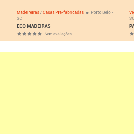
Madeireiras
/
Casas Pré-fabricadas
Porto Belo -
Vi
SC
S
ECO MADEIRAS
P
Sem avaliações