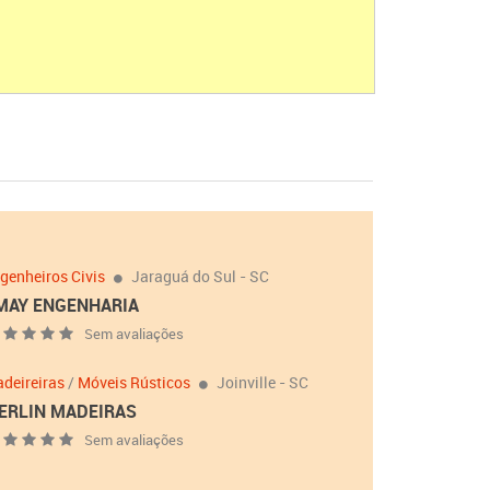
genheiros Civis
Jaraguá do Sul - SC
MAY ENGENHARIA
Sem avaliações
deireiras
/
Móveis Rústicos
Joinville - SC
ERLIN MADEIRAS
Sem avaliações