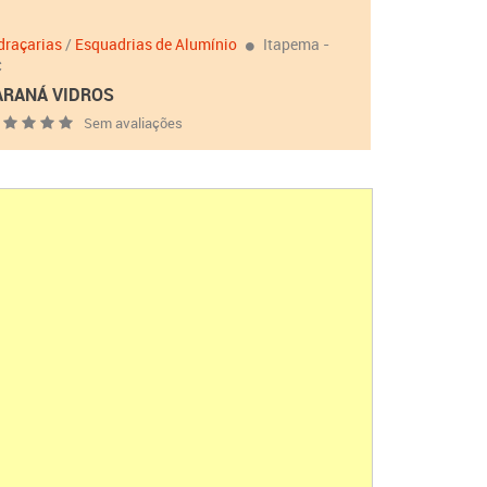
draçarias
/
Esquadrias de Alumínio
Itapema -
C
ARANÁ VIDROS
Sem avaliações