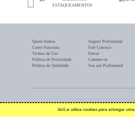
Quem Somos
Sugerir Profissional
Como Funciona
Fale Conosco
Termos de Uso
Entrar
Política de Privacidade
Cadastre-se
Política de Qualidade
Sou um Profissional
Encontre profissionais para construção, reforma, mobília ou de
utiliza cookies para entregar um
AkiLar
Efetue solicitações de orçamento e serviço.
Inspire-se.