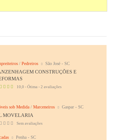
preiteiros
/
Pedreiros
São José - SC
ANZENHAGEM CONSTRUÇÕES E
EFORMAS
10,0 - Ótima - 2 avaliações
veis sob Medida
/
Marceneiros
Gaspar - SC
L MOVELARIA
Sem avaliações
cadas
Penha - SC