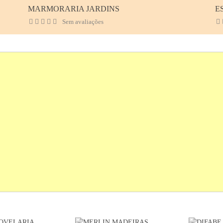
MARMORARIA JARDINS
E
Sem avaliações