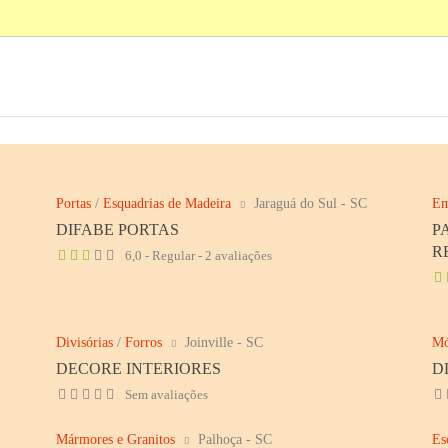
Portas
/
Esquadrias de Madeira
Jaraguá do Sul - SC
Em
DIFABE PORTAS
P
R
6,0 - Regular - 2 avaliações
Divisórias
/
Forros
Joinville - SC
Mó
DECORE INTERIORES
D
Sem avaliações
Mármores e Granitos
Palhoça - SC
Es