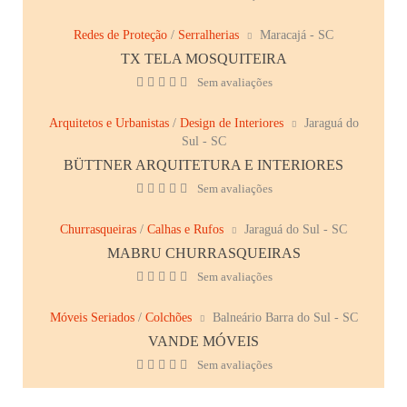
Redes de Proteção
/
Serralherias
Maracajá - SC
TX TELA MOSQUITEIRA
Sem avaliações
Arquitetos e Urbanistas
/
Design de Interiores
Jaraguá do
Sul - SC
BÜTTNER ARQUITETURA E INTERIORES
Sem avaliações
Churrasqueiras
/
Calhas e Rufos
Jaraguá do Sul - SC
MABRU CHURRASQUEIRAS
Sem avaliações
Móveis Seriados
/
Colchões
Balneário Barra do Sul - SC
VANDE MÓVEIS
Sem avaliações