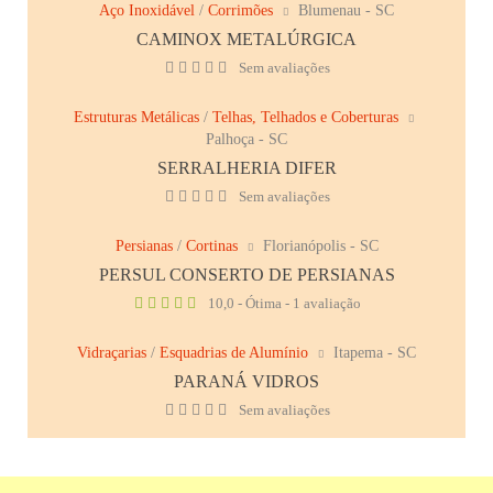
Aço Inoxidável
/
Corrimões
Blumenau - SC
CAMINOX METALÚRGICA
Sem avaliações
Estruturas Metálicas
/
Telhas, Telhados e Coberturas
Palhoça - SC
SERRALHERIA DIFER
Sem avaliações
Persianas
/
Cortinas
Florianópolis - SC
PERSUL CONSERTO DE PERSIANAS
10,0 - Ótima - 1 avaliação
Vidraçarias
/
Esquadrias de Alumínio
Itapema - SC
PARANÁ VIDROS
Sem avaliações