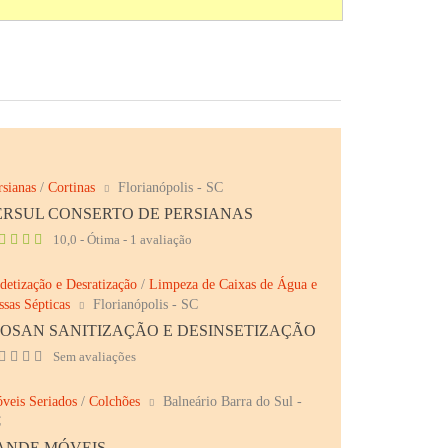
rsianas
/
Cortinas
Florianópolis - SC
ERSUL CONSERTO DE PERSIANAS
10,0 - Ótima - 1 avaliação
detização e Desratização
/
Limpeza de Caixas de Água e
ssas Sépticas
Florianópolis - SC
IOSAN SANITIZAÇÃO E DESINSETIZAÇÃO
Sem avaliações
veis Seriados
/
Colchões
Balneário Barra do Sul -
C
ANDE MÓVEIS