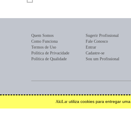
Quem Somos
Sugerir Profissional
Como Funciona
Fale Conosco
Termos de Uso
Entrar
Política de Privacidade
Cadastre-se
Política de Qualidade
Sou um Profissional
Encontre profissionais para construção, reforma, mobília ou de
utiliza cookies para entregar um
AkiLar
Efetue solicitações de orçamento e serviço.
Inspire-se.