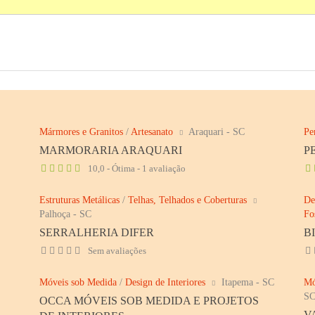
Mármores e Granitos
/
Artesanato
Araquari - SC
Pe
MARMORARIA ARAQUARI
P
10,0 - Ótima - 1 avaliação
Estruturas Metálicas
/
Telhas, Telhados e Coberturas
De
Palhoça - SC
Fo
SERRALHERIA DIFER
B
Sem avaliações
Móveis sob Medida
/
Design de Interiores
Itapema - SC
Mó
S
OCCA MÓVEIS SOB MEDIDA E PROJETOS
V